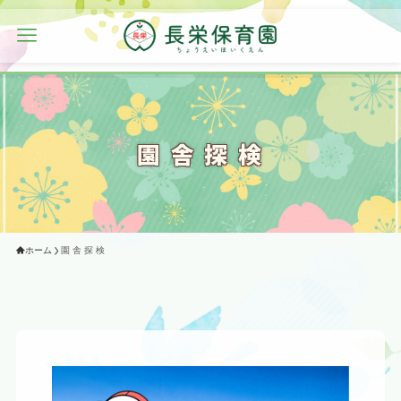
園 舎 探 検
ホーム
園 舎 探 検