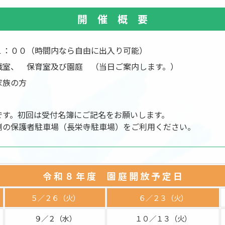
開 催 概 要
１：００（時間内なら自由に出入り可能）
戯室、 保育室及び園庭 （当日ご案内します。）
家族の方
です。初回は受付名簿にご記名をお願いします。
側の保護者駐車場（長栄寺駐車場）をご利用ください。
令 和 ８ 年 度 園 庭 開 放 予 定 日
５／２６（火）
６／２３（火）
９／２（水）
１０／１３（火）