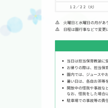
１２／２２（火）
火曜日と水曜日の月があり
日程は園行事などで変更に
当日は担当保育教諭に
お帰りの際は、担当保
園内では、ジュースや
暑い日は、各自お茶等
開放中の怪我や事故な
なお、怪我をした場合
駐車場での事故等の責