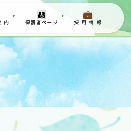
案 内
保護者ページ
採 用 情 報
」