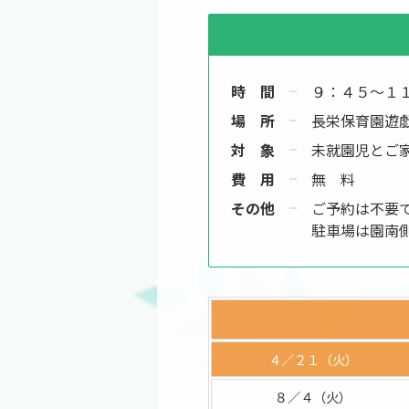
時 間
９：４５～１
場 所
長栄保育園遊
対 象
未就園児とご
費 用
無 料
その他
ご予約は不要
駐車場は園南
４／２１（火）
８／４（火）