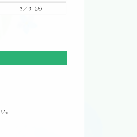
３／９（火）
さい。